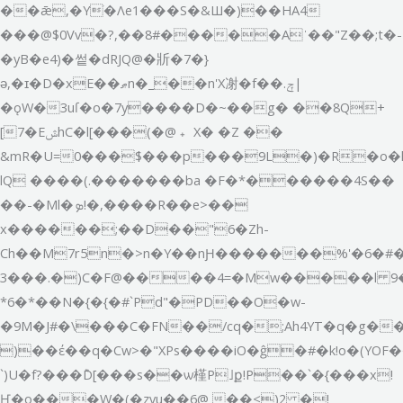
��ǣ,�Yֹ�Λe1���S�&Ш�)��HA4
���@$0Vv�?,��8#�����Aˈ��"Z��;t�-
�yB�e4)�쎁�dRJQ@�斨 �7�}
ǝ,�ɪ�D�xE��ޠn�_��n'X㓔�f��.ݼ|
�ǫW�3uſ�o�7y����D�~��g� ��8Q+
[7�EݜhC�l[���(�@﹢ X� �Z ��
&mR�U=0���$���p���9L�)�R�o�
lQ ����(.�������ba �F�*������4S��
��-�Ml�ܤ!�,����R��e>��
x������;��D��"6�Zh-
Ch��M7r5n�>n�Y��nԨ�������%'�6�
3���.�)C�F@����4=�Mw�����l 9
*6�*��N�{�{�#`Pd"�PD��O�w-
�9M�J#�\���C�FN��/cq�;Ah4YT�q�g�
)��έ��q�Cw>�"XPs����iO�ĝ�#�k!o�(YOF
`)U�f?���݉D[���s��ѡ槿P˩ք!P��`�{���x!
Ҥ�o���W�(�zvu��6@ ��<)2 �!