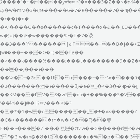
ڏ����`�~�����y=%=(�=���3�Z��<�4����q��������;5�l�+:����z�}
ݤ�w�mM�3�(ne�����6�7�R������7��4j����+o�st+�4��8p�/
�/��}�n�
�A"����O��s������c�T����x�&��_ED���
w�}o}��}E�w������9>��7�诿
��3���`f������ |a;T��~��B�j��>Z
[w�̴���~���O�=}��󟿔g��
�>���k����%����;���t��������9��Z�wh�
����;���)���
��}>�~�Gq��UI� m���~�~}x����ד������K��_�Ϗ��~��
�u������� �)�����)�e�_�<�Ӟ��чp��[
��KM���l¹V�8�w5�no�+��%���S�V�
'�� ��]@�|?/����?
��?'�1�w�q������_�+�ӂs�����?
�C�>���@���r^�w�<9��F}��룋
E4��~����Z`��.�. �ztZw��G�����n<�v��
֝ 3F݆�Gͺw�m@�Ϩ�t0t������u�%�p���`3