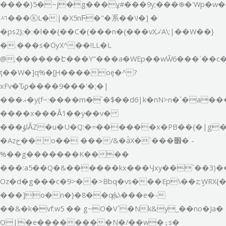
����}5�~j�g���ұ#���9y;���֎�'Wp�w
ㅺ���ⓚL�|�X5nϜ�"�系��\!�] �
�ps2};�:�l��{��C�(���n�{���vXޛ'A\;|��W��}
�.���s�ѸX^��!LL�L
@;������Է���Y"���a�WEp��wѾ6���`��
ţ��W�]q%�[Ԩ����oܷë�^?
xFv�Ԏϼ����9���'�;�|
���ޣ�y{f~:����m�`�$��d6|k�nN>n�`�a���o�{x+�s�>���$^��`y�t����0��X�%
����x���Ǎ1��у��v�
���ۇlǍZ�u�U�Q:�=������x�PB��{�|g����Z�(d⍯�6��ǋ�H�Zzme�*^yk~��p�����G{z�x�1
�Azخ��o�� ���/&�ǟX�`���׾� -
%��g�������K����
���:a5��Q�&������kx���Ӌxy��`��3
Oz�d�g���c�9>��>Bbq�vs���Ep\��z;ިWRX{
���]o�n�}�8��qܞ\���e�-
��&�k�vf:w5 �� g~O�V`�Nk&y_��no�Ja�
O|�e��������N�/��w�ۉs�