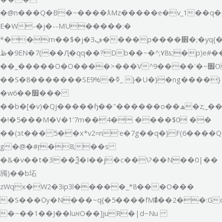
�@n���Q�B�~����ƛMz�����e�v_1��q�,�
E�W-�j�--MU�����:�
*��m��$�j�3ڢ����p����׎�;�yq{���Tew��OOY N7�Ѝ��� z�}9���׼��=�?
9�ڟEN�7(��Ԯ�qq��?Db��~�^;۷8s;�p)e#���ă��tw�N�=���OSD9}
��_�����O�O����>���V^׿~�'����9O�_��!
��S�8�������SE9%�ߧ_ }�U�}�ng����}
�w6��׿���
��b�[�v)�Qj�����ɧ��"������o��ھ�z;_����9�x���G
�!�5���M�V�1'7m��4� ����$0 ��
��(ɜt��� 5��x*v2=n'e�7g��q�}F(6����Q
g�@�#ɼ�8;��s
�&�v��t�3��Ѯ�I��j�c��\?��N��0|��
斶)��b坧
zWqx�W2�3ip3l�����_*8���O���
�S���Ѹ�N���~q{�5����fM�ͩ��2��:
�~��1��J��luאO��]juR�|d~Nu