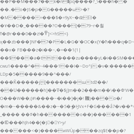
��P��М���7��k�n�ͥpq����?_\���h� �
��..�o�}S�p�G�����ω>�?
�M����=���$�=9yX~�ʣ臼�
�۷��D�_�����?O���[�79~r�훨
ߌ�@r���0��z!�߾]<>hS<}
ӽ��zb��
�]NF�7�P�L�G�'�OC�x{Ү�ћ���q�D~�Im�}"�Pߞ����H��r�a�d�]~0o~�߾����!0��V��
��x� FB���z�i��~,�=��1{1|
��$���a�tt����zu����yL�i��SM����u������(
cwu1����^�~4���1��I�~Do^};�v�:�����
LDp�5�����9��^���/
���Ǩ�����jܾ[�������աtǆ��/
��Ս������h]��ߜ�$j]m��2���m��\��Փ'W����7V��+_}q�}7V\��v�7#��U�����F������'�?
O���W��;{#\����~�і��]�j�! ޿}���o�/
�m�~
�����&��z�~�5�ީ�ӇVx+F�G���ǻ7�v��*=
_���� ��ꅯ�һ�������o��}������1
�㉿���h}h4��[�}�￿Y>y/
������<�)����wWÙpܸ���zq$E��p�?