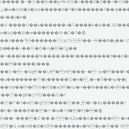
ڏ����`�~�����y=%=(�=���3�Z��<�4����q��������;5�l�+:����z�}
ݤ�w�mM�3�(ne�����6�7�R������7��4j����+o�st+�4��8p�/
�/��}�n�
�A"����O��s������c�T����x�&��_ED���
w�}o}��}E�w������9>��7�诿
��3���`f������ |a;T��~��B�j��>Z
[w�̴���~���O�=}��󟿔g��
�>���k����%����;���t��������9��Z�wh�
����;���)���
��}>�~�Gq��UI� m���~�~}x����ד������K��_�Ϗ��~��
�u������� �)�����)�e�_�<�Ӟ��чp��[
��KM���l¹V�8�w5�no�+��%���S�V�
'�� ��]@�|?/����?
��?'�1�w�q������_�+�ӂs�����?
�C�>���@���r^�w�<9��F}��룋
E4��~����Z`��.�. �ztZw��G�����n<�v��
֝ 3F݆�Gͺw�m@�Ϩ�t0t������u�%�p���`3