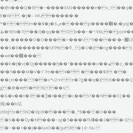
�@n���Q�B�~����ƛMz�����e�v_1��q�,�
E�W-�j�--MU�����:�
*��m��$�j�3ڢ����p����׎�;�yq{���Tew��OOY N7�Ѝ��� z�}9���׼��=�?
9�ڟEN�7(��Ԯ�qq��?Db��~�^;۷8s;�p)e#���ă��tw�N�=���OSD9}
��_�����O�O����>���V^׿~�'����9O�_��!
��S�8�������SE9%�ߧ_ }�U�}�ng����}
�w6��׿���
��b�[�v)�Qj�����ɧ��"������o��ھ�z;_����9�x���G
�!�5���M�V�1'7m��4� ����$0 ��
��(ɜt��� 5��x*v2=n'e�7g��q�}F(6����Q
g�@�#ɼ�8;��s
�&�v��t�3��Ѯ�I��j�c��\?��N��0|��
斶)��b坧
zWqx�W2�3ip3l�����_*8���O���
�S���Ѹ�N���~q{�5����fM�ͩ��2��:
�~��1��J��luאO��]juR�|d~Nu