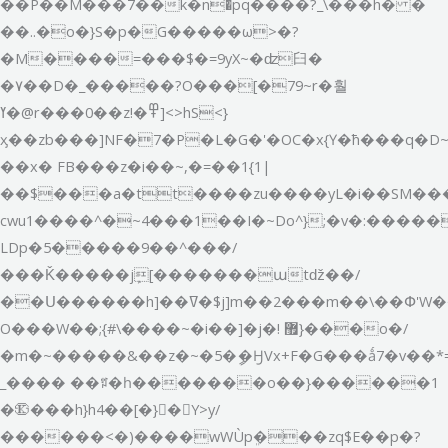
��P��М���7��k�n�ͥpq����?_\���h� �
��..�o�}S�p�G�����ω>�?
�M����=���$�=9yX~�ʣ臼�
�۷��D�_�����?O���[�79~r�훨
ߌ�@r���0��z!�߾]<>hS<}
ӽ��zb��
�]NF�7�P�L�G�'�OC�x{Ү�ћ���q�D~�Im�}"�Pߞ����H��r�a�d�]~0o~�߾����!0��V��
��x� FB���z�i��~,�=��1{1|
��$���a�tt����zu����yL�i��SM����u������(
cwu1����^�~4���1��I�~Do^};�v�:�����
LDp�5�����9��^���/
���Ǩ�����jܾ[�������աtǆ��/
��Ս������h]��ߜ�$j]m��2���m��\��Փ'W����7V��+_}q�}7V\��v�7#��U�����F������'�?
O���W��;{#\����~�і��]�j�! ޿}���o�/
�m�~
�����&��z�~�5�ީ�ӇVx+F�G���ǻ7�v��*=
_���� ��ꅯ�һ�������o��}������1
�㉿���h}h4��[�}�￿Y>y/
������<�)����wWÙpܸ���zq$E��p�?