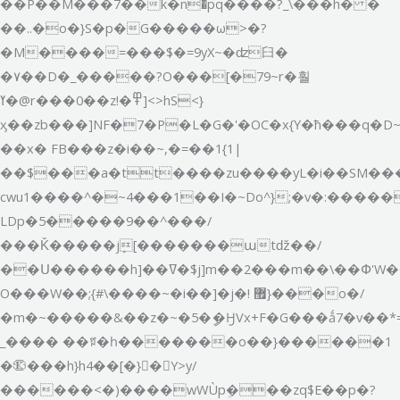
��P��М���7��k�n�ͥpq����?_\���h� �
��..�o�}S�p�G�����ω>�?
�M����=���$�=9yX~�ʣ臼�
�۷��D�_�����?O���[�79~r�훨
ߌ�@r���0��z!�߾]<>hS<}
ӽ��zb��
�]NF�7�P�L�G�'�OC�x{Ү�ћ���q�D~�Im�}"�Pߞ����H��r�a�d�]~0o~�߾����!0��V��
��x� FB���z�i��~,�=��1{1|
��$���a�tt����zu����yL�i��SM����u������(
cwu1����^�~4���1��I�~Do^};�v�:�����
LDp�5�����9��^���/
���Ǩ�����jܾ[�������աtǆ��/
��Ս������h]��ߜ�$j]m��2���m��\��Փ'W����7V��+_}q�}7V\��v�7#��U�����F������'�?
O���W��;{#\����~�і��]�j�! ޿}���o�/
�m�~
�����&��z�~�5�ީ�ӇVx+F�G���ǻ7�v��*=
_���� ��ꅯ�һ�������o��}������1
�㉿���h}h4��[�}�￿Y>y/
������<�)����wWÙpܸ���zq$E��p�?