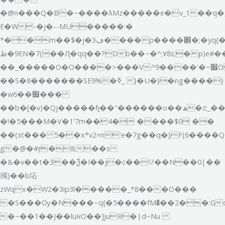
�@n���Q�B�~����ƛMz�����e�v_1��q�,�
E�W-�j�--MU�����:�
*��m��$�j�3ڢ����p����׎�;�yq{���Tew��OOY N7�Ѝ��� z�}9���׼��=�?
9�ڟEN�7(��Ԯ�qq��?Db��~�^;۷8s;�p)e#���ă��tw�N�=���OSD9}
��_�����O�O����>���V^׿~�'����9O�_��!
��S�8�������SE9%�ߧ_ }�U�}�ng����}
�w6��׿���
��b�[�v)�Qj�����ɧ��"������o��ھ�z;_����9�x���G
�!�5���M�V�1'7m��4� ����$0 ��
��(ɜt��� 5��x*v2=n'e�7g��q�}F(6����Q
g�@�#ɼ�8;��s
�&�v��t�3��Ѯ�I��j�c��\?��N��0|��
斶)��b坧
zWqx�W2�3ip3l�����_*8���O���
�S���Ѹ�N���~q{�5����fM�ͩ��2��:
�~��1��J��luאO��]juR�|d~Nu