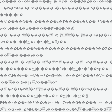
ڏ����`�~�����y=%=(�=���3�Z��<�4����q��������;5�l�+:����z�}
ݤ�w�mM�3�(ne�����6�7�R������7��4j����+o�st+�4��8p�/
�/��}�n�
�A"����O��s������c�T����x�&��_ED���
w�}o}��}E�w������9>��7�诿
��3���`f������ |a;T��~��B�j��>Z
[w�̴���~���O�=}��󟿔g��
�>���k����%����;���t��������9��Z�wh�
����;���)���
��}>�~�Gq��UI� m���~�~}x����ד������K��_�Ϗ��~��
�u������� �)�����)�e�_�<�Ӟ��чp��[
��KM���l¹V�8�w5�no�+��%���S�V�
'�� ��]@�|?/����?
��?'�1�w�q������_�+�ӂs�����?
�C�>���@���r^�w�<9��F}��룋
E4��~����Z`��.�. �ztZw��G�����n<�v��
֝ 3F݆�Gͺw�m@�Ϩ�t0t������u�%�p���`3