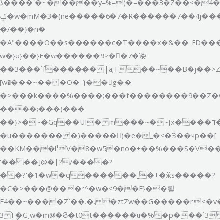
ڏ����`�~�����y=%=(�=���3�Z��<�4����q��������;5�l�+:����z�}
ݤ�w�mM�3�(ne�����6�7�R������7��4j����+o�st+�4��8p�/
�/��}�n�
�A"����O��s������c�T����x�&��_ED���
w�}o}��}E�w������9>��7�诿
��3���`f������ |a;T��~��B�j��>Z
[w�̴���~���O�=}��󟿔g��
�>���k����%����;���t��������9��Z�wh�
����;���)���
��}>�~�Gq��UI� m���~�~}x����ד������K��_�Ϗ��~��
�u������� �)�����)�e�_�<�Ӟ��чp��[
��KM���l¹V�8�w5�no�+��%���S�V�
'�� ��]@�|?/����?
��?'�1�w�q������_�+�ӂs�����?
�C�>���@���r^�w�<9��F}��룋
E4��~����Z`��.�. �ztZw��G�����n<�v��
֝ 3F݆�Gͺw�m@�Ϩ�t0t������u�%�p���`3