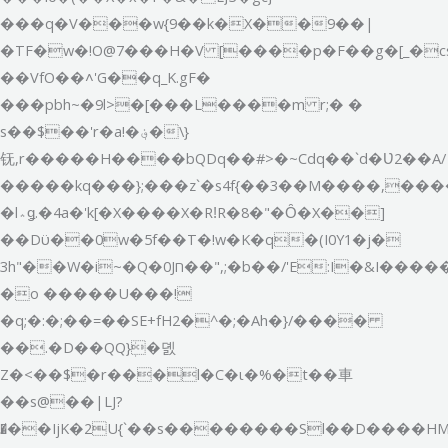
���q�V���w{9��k�X��9��|
�TF�w�!O@7���H�V [����p�F��g�[_�
��VfO��˄'G��q_K.gF�
���pbh~�9l>�[���L����m r;� �
s��$��'r�a!�؋�\}
䥻,r�����H����bQDq��#>�~Cdq��`d�Ʋ2��A/
�����kq���};���z`�s4f{��3��M����,��
�l؞ǥ.�4a�'k[�X����X�RǃR�8�"�Ȏ�X��]
��Dϋ��0w�5f��T�!w�K�q�(I0Y1�j�
3h"��W�і~�Q�0Jח��",;�b��/'E:I�&I�����ϛ�Y�
�o �����U���!
�q;�:�;��=��SE+fH2�^�;�Ah�}/����
��.�D��QQ}ܲ�뎴
Z�<��$�r���l�C�ι�%�t��⾞
��s@��|LJ?
�̸��IjK�2U{`��s��������Sl��D����H