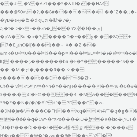
��ǣ,�Yֹ�Λe1���S�&Ш�)��HA4
���@$0Vv�?,��8#�����Aˈ��"Z��;t�-
�yB�e4)�쎁�dRJQ@�斨 �7�}
ǝ,�ɪ�D�xE��ޠn�_��n'X㓔�f��.ݼ|
�ǫW�3uſ�o�7y����D�~��g� ��8Q+
[7�EݜhC�l[���(�@﹢ X� �Z ��
&mR�U=0���$���p���9L�)�R�o�
lQ ����(.�������ba �F�*������4S��
��-�Ml�ܤ!�,����R��e>��
x������;��D��"6�Zh-
Ch��M7r5n�>n�Y��nԨ�������%'�6�
3���.�)C�F@����4=�Mw�����l 9
*6�*��N�{�{�#`Pd"�PD��O�w-
�9M�J#�\���C�FN��/cq�;Ah4YT�q�g�
)��έ��q�Cw>�"XPs����iO�ĝ�#�k!o�(YOF
`)U�f?���݉D[���s��ѡ槿P˩ք!P��`�{���x!
Ҥ�o���W�(�zvu��6@ ��<)2 �!