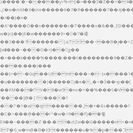
ڏ����`�~�����y=%=(�=���3�Z��<�4����q��������;5�l�+:����z�}
ݤ�w�mM�3�(ne�����6�7�R������7��4j����+o�st+�4��8p�/
�/��}�n�
�A"����O��s������c�T����x�&��_ED���
w�}o}��}E�w������9>��7�诿
��3���`f������ |a;T��~��B�j��>Z
[w�̴���~���O�=}��󟿔g��
�>���k����%����;���t��������9��Z�wh�
����;���)���
��}>�~�Gq��UI� m���~�~}x����ד������K��_�Ϗ��~��
�u������� �)�����)�e�_�<�Ӟ��чp��[
��KM���l¹V�8�w5�no�+��%���S�V�
'�� ��]@�|?/����?
��?'�1�w�q������_�+�ӂs�����?
�C�>���@���r^�w�<9��F}��룋
E4��~����Z`��.�. �ztZw��G�����n<�v��
֝ 3F݆�Gͺw�m@�Ϩ�t0t������u�%�p���`3