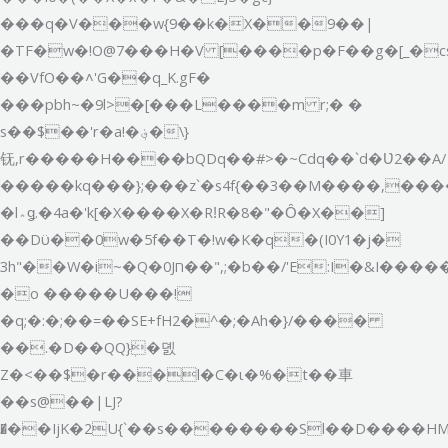
���q�V���w{9��k�X��9��|
�TF�w�!O@7���H�V [����p�F��g�[_�
��VfO��˄'G��q_K.gF�
���pbh~�9l>�[���L����m r;� �
s��$��'r�a!�؋�\}
䥻,r�����H����bQDq��#>�~Cdq��`d�Ʋ2��A/
�����kq���};���z`�s4f{��3��M����,��
�l؞ǥ.�4a�'k[�X����X�RǃR�8�"�Ȏ�X��]
��Dϋ��0w�5f��T�!w�K�q�(I0Y1�j�
3h"��W�і~�Q�0Jח��",;�b��/'E:I�&I�����ϛ�Y�
�o �����U���!
�q;�:�;��=��SE+fH2�^�;�Ah�}/����
��.�D��QQ}ܲ�뎴
Z�<��$�r���l�C�ι�%�t��⾞
��s@��|LJ?
�̸��IjK�2U{`��s��������Sl��D����H