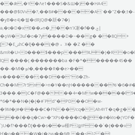
��ǣ,�Yֹ�Λe1���S�&Ш�)��HA4
���@$0Vv�?,��8#�����Aˈ��"Z��;t�-
�yB�e4)�쎁�dRJQ@�斨 �7�}
ǝ,�ɪ�D�xE��ޠn�_��n'X㓔�f��.ݼ|
�ǫW�3uſ�o�7y����D�~��g� ��8Q+
[7�EݜhC�l[���(�@﹢ X� �Z ��
&mR�U=0���$���p���9L�)�R�o�
lQ ����(.�������ba �F�*������4S��
��-�Ml�ܤ!�,����R��e>��
x������;��D��"6�Zh-
Ch��M7r5n�>n�Y��nԨ�������%'�6�
3���.�)C�F@����4=�Mw�����l 9
*6�*��N�{�{�#`Pd"�PD��O�w-
�9M�J#�\���C�FN��/cq�;Ah4YT�q�g�
)��έ��q�Cw>�"XPs����iO�ĝ�#�k!o�(YOF
`)U�f?���݉D[���s��ѡ槿P˩ք!P��`�{���x!
Ҥ�o���W�(�zvu��6@ ��<)2 �!