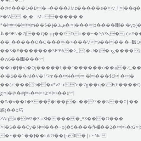
�@n���Q�B�~����ƛMz�����e�v_1��q�,�
E�W-�j�--MU�����:�
*��m��$�j�3ڢ����p����׎�;�yq{���Tew��OOY N7�Ѝ��� z�}9���׼��=�?
9�ڟEN�7(��Ԯ�qq��?Db��~�^;۷8s;�p)e#���ă��tw�N�=���OSD9}
��_�����O�O����>���V^׿~�'����9O�_��!
��S�8�������SE9%�ߧ_ }�U�}�ng����}
�w6��׿���
��b�[�v)�Qj�����ɧ��"������o��ھ�z;_����9�x���G
�!�5���M�V�1'7m��4� ����$0 ��
��(ɜt��� 5��x*v2=n'e�7g��q�}F(6����Q
g�@�#ɼ�8;��s
�&�v��t�3��Ѯ�I��j�c��\?��N��0|��
斶)��b坧
zWqx�W2�3ip3l�����_*8���O���
�S���Ѹ�N���~q{�5����fM�ͩ��2��:
�~��1��J��luאO��]juR�|d~Nu