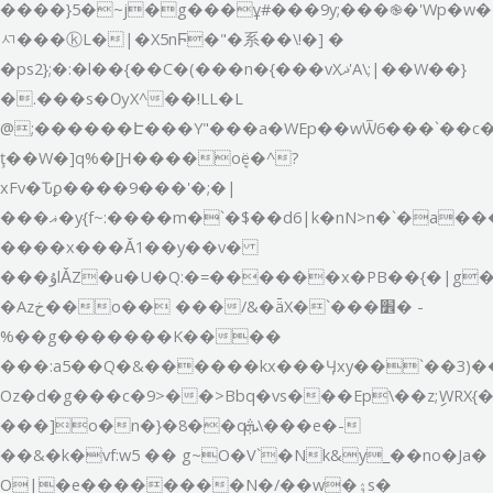
����}5�~j�g���ұ#���9y;���֎�'Wp�w
ㅺ���ⓚL�|�X5nϜ�"�系��\!�] �
�ps2};�:�l��{��C�(���n�{���vXޛ'A\;|��W��}
�.���s�ѸX^��!LL�L
@;������Է���Y"���a�WEp��wѾ6���`��
ţ��W�]q%�[Ԩ����oܷë�^?
xFv�Ԏϼ����9���'�;�|
���ޣ�y{f~:����m�`�$��d6|k�nN>n�`�a���o�{x+�s�>���$^��`y�t����0��X�%
����x���Ǎ1��у��v�
���ۇlǍZ�u�U�Q:�=������x�PB��{�|g����Z�(d⍯�6��ǋ�H�Zzme�*^yk~��p�����G{z�x�1
�Azخ��o�� ���/&�ǟX�`���׾� -
%��g�������K����
���:a5��Q�&������kx���Ӌxy��`��3
Oz�d�g���c�9>��>Bbq�vs���Ep\��z;ިWRX{
���]o�n�}�8��qܞ\���e�-
��&�k�vf:w5 �� g~O�V`�Nk&y_��no�Ja�
O|�e��������N�/��w�ۉs�