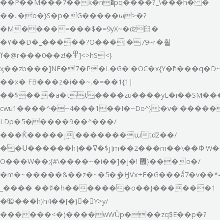
��P��М���7��k�n�ͥpq����?_\���h� �
��..�o�}S�p�G�����ω>�?
�M����=���$�=9yX~�ʣ臼�
�۷��D�_�����?O���[�79~r�훨
ߌ�@r���0��z!�߾]<>hS<}
ӽ��zb��
�]NF�7�P�L�G�'�OC�x{Ү�ћ���q�D~�Im�}"�Pߞ����H��r�a�d�]~0o~�߾����!0��V��
��x� FB���z�i��~,�=��1{1|
��$���a�tt����zu����yL�i��SM����u������(
cwu1����^�~4���1��I�~Do^};�v�:�����
LDp�5�����9��^���/
���Ǩ�����jܾ[�������աtǆ��/
��Ս������h]��ߜ�$j]m��2���m��\��Փ'W����7V��+_}q�}7V\��v�7#��U�����F������'�?
O���W��;{#\����~�і��]�j�! ޿}���o�/
�m�~
�����&��z�~�5�ީ�ӇVx+F�G���ǻ7�v��*=
_���� ��ꅯ�һ�������o��}������1
�㉿���h}h4��[�}�￿Y>y/
������<�)����wWÙpܸ���zq$E��p�?