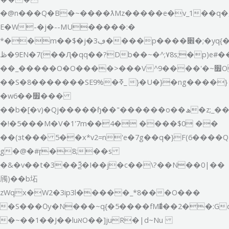
�@n���Q�B�~����ƛMz�����e�v_1��q�,�
E�W-�j�--MU�����:�
*��m��$�j�3ڢ����p����׎�;�yq{���Tew��OOY N7�Ѝ��� z�}9���׼��=�?
9�ڟEN�7(��Ԯ�qq��?Db��~�^;۷8s;�p)e#���ă��tw�N�=���OSD9}
��_�����O�O����>���V^׿~�'����9O�_��!
��S�8�������SE9%�ߧ_ }�U�}�ng����}
�w6��׿���
��b�[�v)�Qj�����ɧ��"������o��ھ�z;_����9�x���G
�!�5���M�V�1'7m��4� ����$0 ��
��(ɜt��� 5��x*v2=n'e�7g��q�}F(6����Q
g�@�#ɼ�8;��s
�&�v��t�3��Ѯ�I��j�c��\?��N��0|��
斶)��b坧
zWqx�W2�3ip3l�����_*8���O���
�S���Ѹ�N���~q{�5����fM�ͩ��2��:
�~��1��J��luאO��]juR�|d~Nu