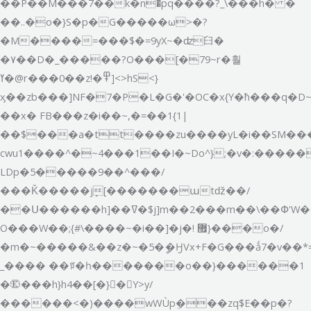
��P��М���7��k�n�ͥpq����?_\���h� �
��..�o�}S�p�G�����ω>�?
�M����=���$�=9yX~�ʣ臼�
�۷��D�_�����?O���[�79~r�훨
ߌ�@r���0��z!�߾]<>hS<}
ӽ��zb��
�]NF�7�P�L�G�'�OC�x{Ү�ћ���q�D~�Im�}"�Pߞ����H��r�a�d�]~0o~�߾����!0��V��
��x� FB���z�i��~,�=��1{1|
��$���a�tt����zu����yL�i��SM����u������(
cwu1����^�~4���1��I�~Do^};�v�:�����
LDp�5�����9��^���/
���Ǩ�����jܾ[�������աtǆ��/
��Ս������h]��ߜ�$j]m��2���m��\��Փ'W����7V��+_}q�}7V\��v�7#��U�����F������'�?
O���W��;{#\����~�і��]�j�! ޿}���o�/
�m�~
�����&��z�~�5�ީ�ӇVx+F�G���ǻ7�v��*=
_���� ��ꅯ�һ�������o��}������1
�㉿���h}h4��[�}�￿Y>y/
������<�)����wWÙpܸ���zq$E��p�?