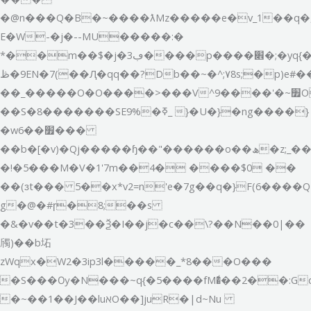
�@n���Q�B�~����ƛMz�����e�v_1��q�,�
E�W-�j�--MU�����:�
*��m��$�j�3ڢ����p����׎�;�yq{���Tew��OOY N7�Ѝ��� z�}9���׼��=�?
9�ڟEN�7(��Ԯ�qq��?Db��~�^;۷8s;�p)e#���ă��tw�N�=���OSD9}
��_�����O�O����>���V^׿~�'����9O�_��!
��S�8�������SE9%�ߧ_ }�U�}�ng����}
�w6��׿���
��b�[�v)�Qj�����ɧ��"������o��ھ�z;_����9�x���G
�!�5���M�V�1'7m��4� ����$0 ��
��(ɜt��� 5��x*v2=n'e�7g��q�}F(6����Q
g�@�#ɼ�8;��s
�&�v��t�3��Ѯ�I��j�c��\?��N��0|��
斶)��b坧
zWqx�W2�3ip3l�����_*8���O���
�S���Ѹ�N���~q{�5����fM�ͩ��2��:
�~��1��J��luאO��]juR�|d~Nu