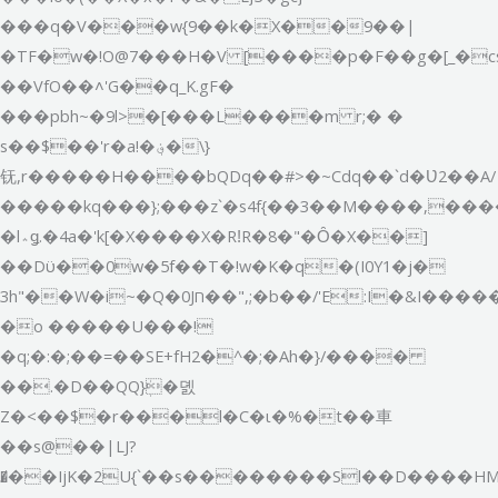
���q�V���w{9��k�X��9��|
�TF�w�!O@7���H�V [����p�F��g�[_�
��VfO��˄'G��q_K.gF�
���pbh~�9l>�[���L����m r;� �
s��$��'r�a!�؋�\}
䥻,r�����H����bQDq��#>�~Cdq��`d�Ʋ2��A/
�����kq���};���z`�s4f{��3��M����,��
�l؞ǥ.�4a�'k[�X����X�RǃR�8�"�Ȏ�X��]
��Dϋ��0w�5f��T�!w�K�q�(I0Y1�j�
3h"��W�і~�Q�0Jח��",;�b��/'E:I�&I�����ϛ�Y�
�o �����U���!
�q;�:�;��=��SE+fH2�^�;�Ah�}/����
��.�D��QQ}ܲ�뎴
Z�<��$�r���l�C�ι�%�t��⾞
��s@��|LJ?
�̸��IjK�2U{`��s��������Sl��D����H