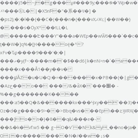
����}5�~j�g���ұ#���9y;���֎�'Wp�w
ㅺ���ⓚL�|�X5nϜ�"�系��\!�] �
�ps2};�:�l��{��C�(���n�{���vXޛ'A\;|��W��}
�.���s�ѸX^��!LL�L
@;������Է���Y"���a�WEp��wѾ6���`��
ţ��W�]q%�[Ԩ����oܷë�^?
xFv�Ԏϼ����9���'�;�|
���ޣ�y{f~:����m�`�$��d6|k�nN>n�`�a���o�{x+�s�>���$^��`y�t����0��X�%
����x���Ǎ1��у��v�
���ۇlǍZ�u�U�Q:�=������x�PB��{�|g����Z�(d⍯�6��ǋ�H�Zzme�*^yk~��p�����G{z�x�1
�Azخ��o�� ���/&�ǟX�`���׾� -
%��g�������K����
���:a5��Q�&������kx���Ӌxy��`��3
Oz�d�g���c�9>��>Bbq�vs���Ep\��z;ިWRX{
���]o�n�}�8��qܞ\���e�-
��&�k�vf:w5 �� g~O�V`�Nk&y_��no�Ja�
O|�e��������N�/��w�ۉs�