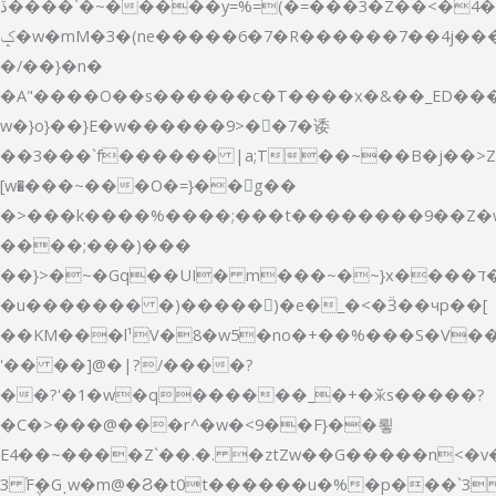
ڏ����`�~�����y=%=(�=���3�Z��<�4����q��������;5�l�+:����z�}
ݤ�w�mM�3�(ne�����6�7�R������7��4j����+o�st+�4��8p�/
�/��}�n�
�A"����O��s������c�T����x�&��_ED���
w�}o}��}E�w������9>��7�诿
��3���`f������ |a;T��~��B�j��>Z
[w�̴���~���O�=}��󟿔g��
�>���k����%����;���t��������9��Z�wh�
����;���)���
��}>�~�Gq��UI� m���~�~}x����ד������K��_�Ϗ��~��
�u������� �)�����)�e�_�<�Ӟ��чp��[
��KM���l¹V�8�w5�no�+��%���S�V�
'�� ��]@�|?/����?
��?'�1�w�q������_�+�ӂs�����?
�C�>���@���r^�w�<9��F}��룋
E4��~����Z`��.�. �ztZw��G�����n<�v��
֝ 3F݆�Gͺw�m@�Ϩ�t0t������u�%�p���`3