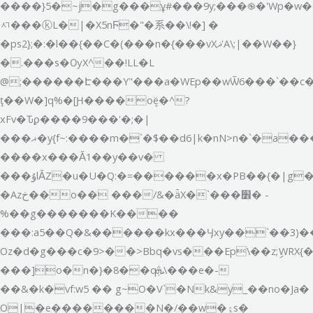
����}5�~j�g���ұ#���9y;���֎�'Wp�w
ㅺ���ⓚL�|�X5nϜ�"�系��\!�] �
�ps2};�:�l��{��C�(���n�{���vXޛ'A\;|��W��}
�.���s�ѸX^��!LL�L
@;������Է���Y"���a�WEp��wѾ6���`��
ţ��W�]q%�[Ԩ����oܷë�^?
xFv�Ԏϼ����9���'�;�|
���ޣ�y{f~:����m�`�$��d6|k�nN>n�`�a���o�{x+�s�>���$^��`y�t����0��X�%
����x���Ǎ1��у��v�
���ۇlǍZ�u�U�Q:�=������x�PB��{�|g����Z�(d⍯�6��ǋ�H�Zzme�*^yk~��p�����G{z�x�1
�Azخ��o�� ���/&�ǟX�`���׾� -
%��g�������K����
���:a5��Q�&������kx���Ӌxy��`��3
Oz�d�g���c�9>��>Bbq�vs���Ep\��z;ިWRX{
���]o�n�}�8��qܞ\���e�-
��&�k�vf:w5 �� g~O�V`�Nk&y_��no�Ja�
O|�e��������N�/��w�ۉs�