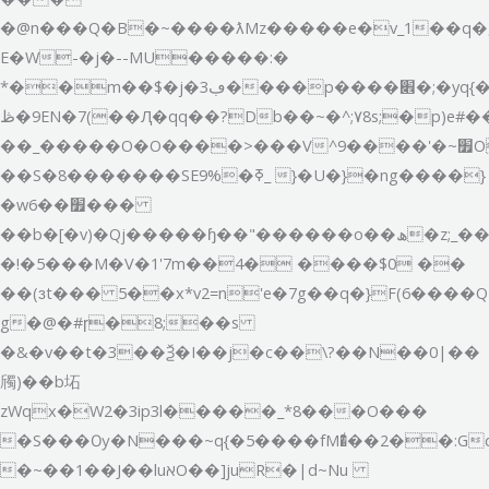
�@n���Q�B�~����ƛMz�����e�v_1��q�,�
E�W-�j�--MU�����:�
*��m��$�j�3ڢ����p����׎�;�yq{���Tew��OOY N7�Ѝ��� z�}9���׼��=�?
9�ڟEN�7(��Ԯ�qq��?Db��~�^;۷8s;�p)e#���ă��tw�N�=���OSD9}
��_�����O�O����>���V^׿~�'����9O�_��!
��S�8�������SE9%�ߧ_ }�U�}�ng����}
�w6��׿���
��b�[�v)�Qj�����ɧ��"������o��ھ�z;_����9�x���G
�!�5���M�V�1'7m��4� ����$0 ��
��(ɜt��� 5��x*v2=n'e�7g��q�}F(6����Q
g�@�#ɼ�8;��s
�&�v��t�3��Ѯ�I��j�c��\?��N��0|��
斶)��b坧
zWqx�W2�3ip3l�����_*8���O���
�S���Ѹ�N���~q{�5����fM�ͩ��2��:
�~��1��J��luאO��]juR�|d~Nu