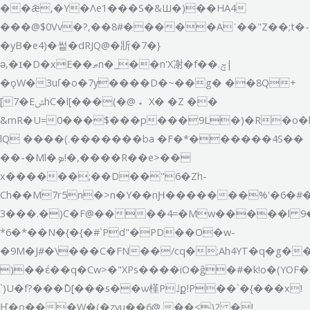
��ǣ,�Yֹ�Λe1���S�&Ш�)��HA4
���@$0Vv�?,��8#�����Aˈ��"Z��;t�-
�yB�e4)�쎁�dRJQ@�斨 �7�}
ǝ,�ɪ�D�xE��ޠn�_��n'X㓔�f��.ݼ|
�ǫW�3uſ�o�7y����D�~��g� ��8Q+
[7�EݜhC�l[���(�@﹢ X� �Z ��
&mR�U=0���$���p���9L�)�R�o�
lQ ����(.�������ba �F�*������4S��
��-�Ml�ܤ!�,����R��e>��
x������;��D��"6�Zh-
Ch��M7r5n�>n�Y��nԨ�������%'�6�
3���.�)C�F@����4=�Mw�����l 9
*6�*��N�{�{�#`Pd"�PD��O�w-
�9M�J#�\���C�FN��/cq�;Ah4YT�q�g�
)��έ��q�Cw>�"XPs����iO�ĝ�#�k!o�(YOF
`)U�f?���݉D[���s��ѡ槿P˩ք!P��`�{���x!
Ҥ�o���W�(�zvu��6@ ��<)2 �!