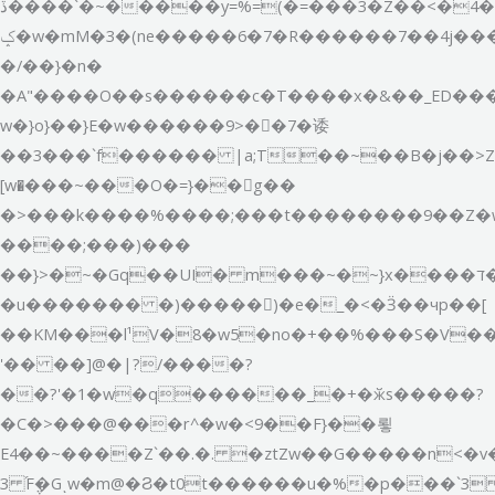
ڏ����`�~�����y=%=(�=���3�Z��<�4����q��������;5�l�+:����z�}
ݤ�w�mM�3�(ne�����6�7�R������7��4j����+o�st+�4��8p�/
�/��}�n�
�A"����O��s������c�T����x�&��_ED���
w�}o}��}E�w������9>��7�诿
��3���`f������ |a;T��~��B�j��>Z
[w�̴���~���O�=}��󟿔g��
�>���k����%����;���t��������9��Z�wh�
����;���)���
��}>�~�Gq��UI� m���~�~}x����ד������K��_�Ϗ��~��
�u������� �)�����)�e�_�<�Ӟ��чp��[
��KM���l¹V�8�w5�no�+��%���S�V�
'�� ��]@�|?/����?
��?'�1�w�q������_�+�ӂs�����?
�C�>���@���r^�w�<9��F}��룋
E4��~����Z`��.�. �ztZw��G�����n<�v��
֝ 3F݆�Gͺw�m@�Ϩ�t0t������u�%�p���`3