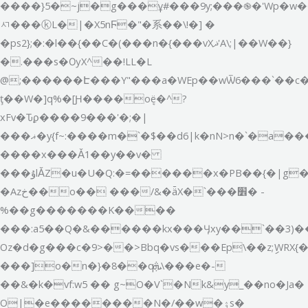
����}5�~j�g���ұ#���9y;���֎�'Wp�w
ㅺ���ⓚL�|�X5nϜ�"�系��\!�] �
�ps2};�:�l��{��C�(���n�{���vXޛ'A\;|��W��}
�.���s�ѸX^��!LL�L
@;������Է���Y"���a�WEp��wѾ6���`��
ţ��W�]q%�[Ԩ����oܷë�^?
xFv�Ԏϼ����9���'�;�|
���ޣ�y{f~:����m�`�$��d6|k�nN>n�`�a���o�{x+�s�>���$^��`y�t����0��X�%
����x���Ǎ1��у��v�
���ۇlǍZ�u�U�Q:�=������x�PB��{�|g����Z�(d⍯�6��ǋ�H�Zzme�*^yk~��p�����G{z�x�1
�Azخ��o�� ���/&�ǟX�`���׾� -
%��g�������K����
���:a5��Q�&������kx���Ӌxy��`��3
Oz�d�g���c�9>��>Bbq�vs���Ep\��z;ިWRX{
���]o�n�}�8��qܞ\���e�-
��&�k�vf:w5 �� g~O�V`�Nk&y_��no�Ja�
O|�e��������N�/��w�ۉs�