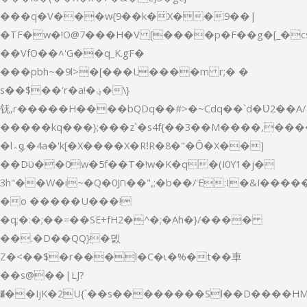
���q�V���w{9��k�X��9��|
�TF�w�!O@7���H�V [����p�F��g�[_�
��VfO��˄'G��q_K.gF�
���pbh~�9l>�[���L����m r;� �
s��$��'r�a!�؋�\}
䥻,r�����H����bQDq��#>�~Cdq��`d�Ʋ2��A/
�����kq���};���z`�s4f{��3��M����,��
�l؞ǥ.�4a�'k[�X����X�RǃR�8�"�Ȏ�X��]
��Dϋ��0w�5f��T�!w�K�q�(I0Y1�j�
3h"��W�і~�Q�0Jח��",;�b��/'E:I�&I�����ϛ�Y�
�o �����U���!
�q;�:�;��=��SE+fH2�^�;�Ah�}/����
��.�D��QQ}ܲ�뎴
Z�<��$�r���l�C�ι�%�t��⾞
��s@��|LJ?
�̸��IjK�2U{`��s��������Sl��D����H