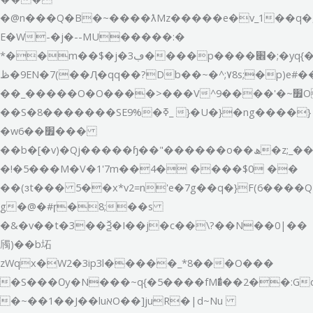
�@n���Q�B�~����ƛMz�����e�v_1��q�,�
E�W-�j�--MU�����:�
*��m��$�j�3ڢ����p����׎�;�yq{���Tew��OOY N7�Ѝ��� z�}9���׼��=�?
9�ڟEN�7(��Ԯ�qq��?Db��~�^;۷8s;�p)e#���ă��tw�N�=���OSD9}
��_�����O�O����>���V^׿~�'����9O�_��!
��S�8�������SE9%�ߧ_ }�U�}�ng����}
�w6��׿���
��b�[�v)�Qj�����ɧ��"������o��ھ�z;_����9�x���G
�!�5���M�V�1'7m��4� ����$0 ��
��(ɜt��� 5��x*v2=n'e�7g��q�}F(6����Q
g�@�#ɼ�8;��s
�&�v��t�3��Ѯ�I��j�c��\?��N��0|��
斶)��b坧
zWqx�W2�3ip3l�����_*8���O���
�S���Ѹ�N���~q{�5����fM�ͩ��2��:
�~��1��J��luאO��]juR�|d~Nu