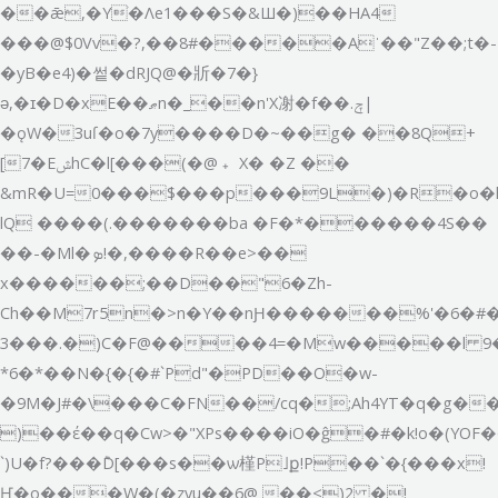
��ǣ,�Yֹ�Λe1���S�&Ш�)��HA4
���@$0Vv�?,��8#�����Aˈ��"Z��;t�-
�yB�e4)�쎁�dRJQ@�斨 �7�}
ǝ,�ɪ�D�xE��ޠn�_��n'X㓔�f��.ݼ|
�ǫW�3uſ�o�7y����D�~��g� ��8Q+
[7�EݜhC�l[���(�@﹢ X� �Z ��
&mR�U=0���$���p���9L�)�R�o�
lQ ����(.�������ba �F�*������4S��
��-�Ml�ܤ!�,����R��e>��
x������;��D��"6�Zh-
Ch��M7r5n�>n�Y��nԨ�������%'�6�
3���.�)C�F@����4=�Mw�����l 9
*6�*��N�{�{�#`Pd"�PD��O�w-
�9M�J#�\���C�FN��/cq�;Ah4YT�q�g�
)��έ��q�Cw>�"XPs����iO�ĝ�#�k!o�(YOF
`)U�f?���݉D[���s��ѡ槿P˩ք!P��`�{���x!
Ҥ�o���W�(�zvu��6@ ��<)2 �!