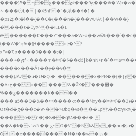
����}5�~j�g���ұ#���9y;���֎�'Wp�w
ㅺ���ⓚL�|�X5nϜ�"�系��\!�] �
�ps2};�:�l��{��C�(���n�{���vXޛ'A\;|��W��}
�.���s�ѸX^��!LL�L
@;������Է���Y"���a�WEp��wѾ6���`��
ţ��W�]q%�[Ԩ����oܷë�^?
xFv�Ԏϼ����9���'�;�|
���ޣ�y{f~:����m�`�$��d6|k�nN>n�`�a���o�{x+�s�>���$^��`y�t����0��X�%
����x���Ǎ1��у��v�
���ۇlǍZ�u�U�Q:�=������x�PB��{�|g����Z�(d⍯�6��ǋ�H�Zzme�*^yk~��p�����G{z�x�1
�Azخ��o�� ���/&�ǟX�`���׾� -
%��g�������K����
���:a5��Q�&������kx���Ӌxy��`��3
Oz�d�g���c�9>��>Bbq�vs���Ep\��z;ިWRX{
���]o�n�}�8��qܞ\���e�-
��&�k�vf:w5 �� g~O�V`�Nk&y_��no�Ja�
O|�e��������N�/��w�ۉs�