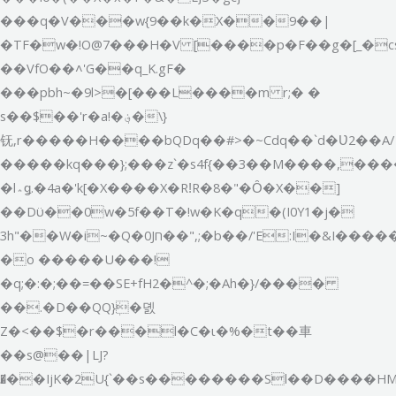
���q�V���w{9��k�X��9��|
�TF�w�!O@7���H�V [����p�F��g�[_�
��VfO��˄'G��q_K.gF�
���pbh~�9l>�[���L����m r;� �
s��$��'r�a!�؋�\}
䥻,r�����H����bQDq��#>�~Cdq��`d�Ʋ2��A/
�����kq���};���z`�s4f{��3��M����,��
�l؞ǥ.�4a�'k[�X����X�RǃR�8�"�Ȏ�X��]
��Dϋ��0w�5f��T�!w�K�q�(I0Y1�j�
3h"��W�і~�Q�0Jח��",;�b��/'E:I�&I�����ϛ�Y�
�o �����U���!
�q;�:�;��=��SE+fH2�^�;�Ah�}/����
��.�D��QQ}ܲ�뎴
Z�<��$�r���l�C�ι�%�t��⾞
��s@��|LJ?
�̸��IjK�2U{`��s��������Sl��D����H