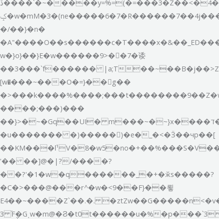
ڏ����`�~�����y=%=(�=���3�Z��<�4����q��������;5�l�+:����z�}
ݤ�w�mM�3�(ne�����6�7�R������7��4j����+o�st+�4��8p�/
�/��}�n�
�A"����O��s������c�T����x�&��_ED���
w�}o}��}E�w������9>��7�诿
��3���`f������ |a;T��~��B�j��>Z
[w�̴���~���O�=}��󟿔g��
�>���k����%����;���t��������9��Z�wh�
����;���)���
��}>�~�Gq��UI� m���~�~}x����ד������K��_�Ϗ��~��
�u������� �)�����)�e�_�<�Ӟ��чp��[
��KM���l¹V�8�w5�no�+��%���S�V�
'�� ��]@�|?/����?
��?'�1�w�q������_�+�ӂs�����?
�C�>���@���r^�w�<9��F}��룋
E4��~����Z`��.�. �ztZw��G�����n<�v��
֝ 3F݆�Gͺw�m@�Ϩ�t0t������u�%�p���`3