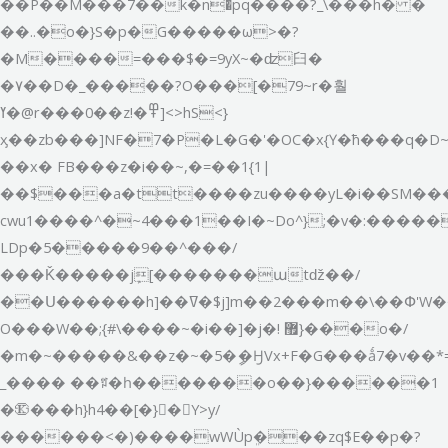
��P��М���7��k�n�ͥpq����?_\���h� �
��..�o�}S�p�G�����ω>�?
�M����=���$�=9yX~�ʣ臼�
�۷��D�_�����?O���[�79~r�훨
ߌ�@r���0��z!�߾]<>hS<}
ӽ��zb��
�]NF�7�P�L�G�'�OC�x{Ү�ћ���q�D~�Im�}"�Pߞ����H��r�a�d�]~0o~�߾����!0��V��
��x� FB���z�i��~,�=��1{1|
��$���a�tt����zu����yL�i��SM����u������(
cwu1����^�~4���1��I�~Do^};�v�:�����
LDp�5�����9��^���/
���Ǩ�����jܾ[�������աtǆ��/
��Ս������h]��ߜ�$j]m��2���m��\��Փ'W����7V��+_}q�}7V\��v�7#��U�����F������'�?
O���W��;{#\����~�і��]�j�! ޿}���o�/
�m�~
�����&��z�~�5�ީ�ӇVx+F�G���ǻ7�v��*=
_���� ��ꅯ�һ�������o��}������1
�㉿���h}h4��[�}�￿Y>y/
������<�)����wWÙpܸ���zq$E��p�?