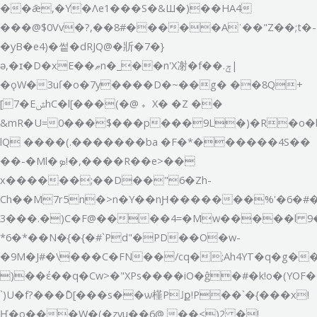
��ǣ,�Yֹ�Λe1���S�&Ш�)��HA4
���@$0Vv�?,��8#�����Aˈ��"Z��;t�-
�yB�e4)�쎁�dRJQ@�斨 �7�}
ǝ,�ɪ�D�xE��ޠn�_��n'X㓔�f��.ݼ|
�ǫW�3uſ�o�7y����D�~��g� ��8Q+
[7�EݜhC�l[���(�@﹢ X� �Z ��
&mR�U=0���$���p���9L�)�R�o�
lQ ����(.�������ba �F�*������4S��
��-�Ml�ܤ!�,����R��e>��
x������;��D��"6�Zh-
Ch��M7r5n�>n�Y��nԨ�������%'�6�
3���.�)C�F@����4=�Mw�����l 9
*6�*��N�{�{�#`Pd"�PD��O�w-
�9M�J#�\���C�FN��/cq�;Ah4YT�q�g�
)��έ��q�Cw>�"XPs����iO�ĝ�#�k!o�(YOF
`)U�f?���݉D[���s��ѡ槿P˩ք!P��`�{���x!
Ҥ�o���W�(�zvu��6@ ��<)2 �!