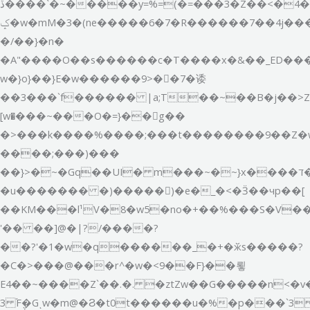
ڏ����`�~�����y=%=(�=���3�Z��<�4����q��������;5�l�+:����z�}
ݤ�w�mM�3�(ne�����6�7�R������7��4j����+o�st+�4��8p�/
�/��}�n�
�A"����O��s������c�T����x�&��_ED���
w�}o}��}E�w������9>��7�诿
��3���`f������ |a;T��~��B�j��>Z
[w�̴���~���O�=}��󟿔g��
�>���k����%����;���t��������9��Z�wh�
����;���)���
��}>�~�Gq��UI� m���~�~}x����ד������K��_�Ϗ��~��
�u������� �)�����)�e�_�<�Ӟ��чp��[
��KM���l¹V�8�w5�no�+��%���S�V�
'�� ��]@�|?/����?
��?'�1�w�q������_�+�ӂs�����?
�C�>���@���r^�w�<9��F}��룋
E4��~����Z`��.�. �ztZw��G�����n<�v��
֝ 3F݆�Gͺw�m@�Ϩ�t0t������u�%�p���`3