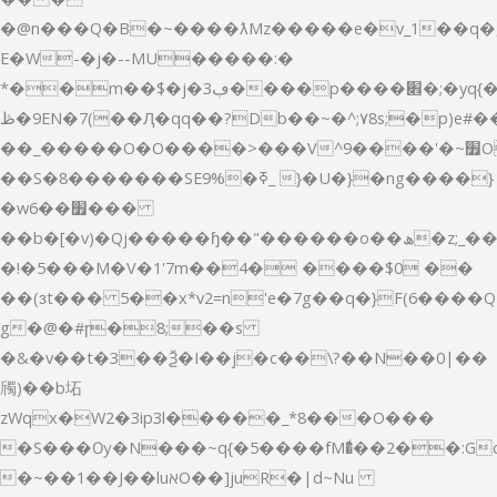
�@n���Q�B�~����ƛMz�����e�v_1��q�,�
E�W-�j�--MU�����:�
*��m��$�j�3ڢ����p����׎�;�yq{���Tew��OOY N7�Ѝ��� z�}9���׼��=�?
9�ڟEN�7(��Ԯ�qq��?Db��~�^;۷8s;�p)e#���ă��tw�N�=���OSD9}
��_�����O�O����>���V^׿~�'����9O�_��!
��S�8�������SE9%�ߧ_ }�U�}�ng����}
�w6��׿���
��b�[�v)�Qj�����ɧ��"������o��ھ�z;_����9�x���G
�!�5���M�V�1'7m��4� ����$0 ��
��(ɜt��� 5��x*v2=n'e�7g��q�}F(6����Q
g�@�#ɼ�8;��s
�&�v��t�3��Ѯ�I��j�c��\?��N��0|��
斶)��b坧
zWqx�W2�3ip3l�����_*8���O���
�S���Ѹ�N���~q{�5����fM�ͩ��2��:
�~��1��J��luאO��]juR�|d~Nu